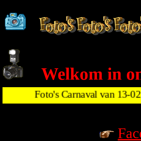
Welkom in o
Foto's Carnaval van 13-
Fac